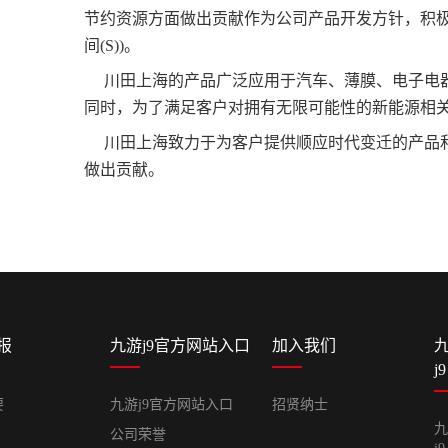
节约资源方面做出贡献作为公司产品开发方针，积
间
(S))
。
川田上海的产品广泛应用于汽车、薄膜、电子电
同时，为了满足客户对拥有无限可能性的新能源相
川田上海致力于
为
客
户
提供
顺应时
代
变
迁的
产
品
做出
贡
献。
报
九游j9官方网站入口
加入我们
九
j
要
九游j9官方网站入口
招贤纳士
九
公司荣誉