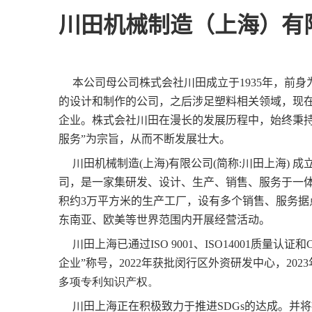
川田机械制造（上海）有
本公司母公司株式会社川田成立于
1935
年，前身
的设计和制作的公司，之后涉足塑料相关领域，现
企业。株式会社川田在漫长的发展历程中，始终秉持
服
务”为宗旨
，从而不断
发
展壮大。
川田机械制造
(
上海
)
有限公司
(
简称
:
川田上海
)
成
司，是一家集研发、设计、生产、销售、服务于一
积约
3
万平方米的生产工厂，设有多个销售、服务据
东南亚、欧美等世界范围内开展经营活动。
川田上海已通过
ISO 9001
、
ISO14001
质量认证和
企业
”
称号，
2022
年获批闵行区外资研发中心，
2023
多项专利知识产权。
川田上海正在积极致力于推进
SDGs
的达成。并将