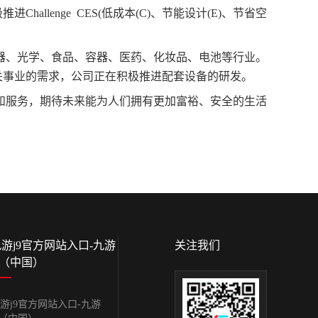
极推进
Challenge CES(
低成本
(C)
、节能设计
(E)
、节省空
器、光学、食品、容器、医药、化妆品、电池等行业。
关事业的需求，公司正在积极推进配套设备的研发。
和服
务
，期待未来能
为
人
们拥有
更加富裕、安全的生活
游j9官方网站入口-九游
关注我们
9（中国）
游j9官方网站入口-九游