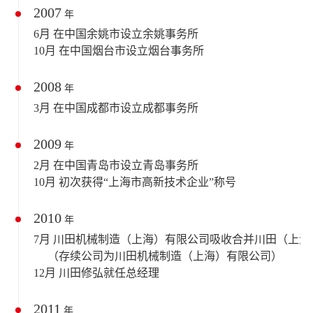
2007
年
6月 在中国余姚市设立余姚事务所

10月 在中国烟台市设立烟台事务所
2008
年
3月 在中国成都市设立成都事务所
2009
年
2月 在中国青岛市设立青岛事务所

10月 初次获得“上海市高新技术企业”称号
2010
年
7月 川田机械制造（上海）有限公司吸收合并川田（上海
     （存续公司为川田机械制造（上海）有限公司）

12月 川田修弘就任总经理
2011
年