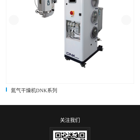
氮气干燥机DNK系列
关注我们