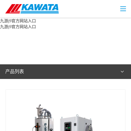
九游j9官方网站入口
九游j9官方网站入口
制品情报
产品列表